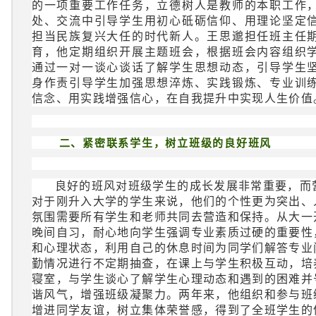
的一项重要工作任务，立德树人是教师的本职工作
处、交流中引导学生用初心砥砺信仰、用理论坚定
担当民族复兴大任的时代新人。王思邈担任班主任
育，他定期组织开展主题班会，根据班会内容组织
通过一对一谈心谈话了解学生思想动态，引导学生
身作责引导学生加强思想淬炼、实践锻炼、专业训
信念、用实践增强信心，在自我提升中实现人生价值
二、紧密联系学生，树立班级的良好班风
良好的班风对班级学生的成长发展非常重要，而
对于刚升入大学的学生来说，他们的个性更为突出、
氛围需要所有学生和老师共同去营造和保持。从大一
晚间自习，耐心地向学生强调专业素质过硬的重要性
和心理状态，利用自己的休息时间为同学们解答专业
勤情况进行不定期抽查，在课上与学生积极互动，培
寝室，与学生谈心了解学生心理动态和遇到的困难并
谐风气，增强班级凝聚力。两年来，他组织和参与班
增进同学友谊，树立集体荣誉感，得到了全班学生的