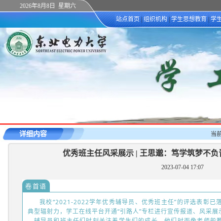
2026年8月8日 星期六
站点首页
|
组织机构
|
学生思想教育
|
学
详细内容
当
优秀班主任风采展示 | 王思邈：笃学筑梦不
2023-07-04 17:07
卷首语
我校“2021-2022学年优秀辅导员、优秀班主任”的评选表
典型辐射力，学工在线平台开通“引路人”专栏进行宣传报道、风采展
辅导员和班主任们时刻关注着学生们的成长，他们时而像老师般教