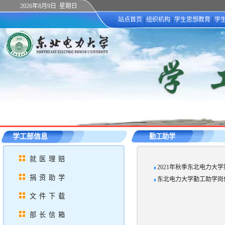
2026年8月9日 星期日
站点首页
|
组织机构
|
学生思想教育
|
学
学工部信息
勤工助学
就医理赔
2021年秋季东北电力大
捐资助学
东北电力大学勤工助学岗
文件下载
部长信箱